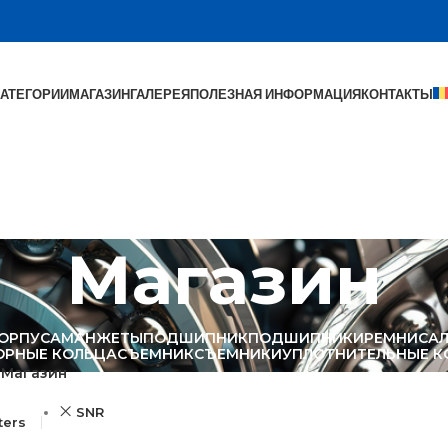
КАТЕГОРИИ
МАГАЗИН
ГАЛЕРЕЯ
ПОЛЕЗНАЯ ИНФОРМАЦИЯ
КОНТАКТЫ
Магазин
ОРПУСА
МАНЖЕТЫ
ПОДШИПНИК
ПОДШИПНИКИ
РЕМНИ
СА
ОРНЫЕ КОЛЬЦА
СЪЕМНИК
СЪЕМНИКИ
УПЛОТНИТЕЛЬНЫЕ К
Магазин
SNR
lters