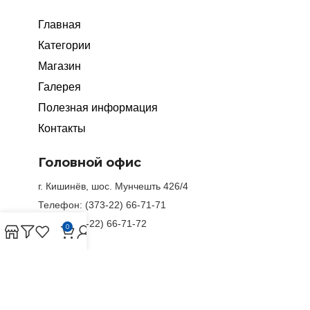
Главная
Категории
Магазин
Галерея
Полезная информация
Контакты
Головной офис
г. Кишинёв, шос. Мунчешть 426/4
Телефон: (373-22) 66-71-71
Факс: (373-22) 66-71-72
0
Филиалы
г. Комрат: ул. Ленина 129,
(373-298) 2-77-97