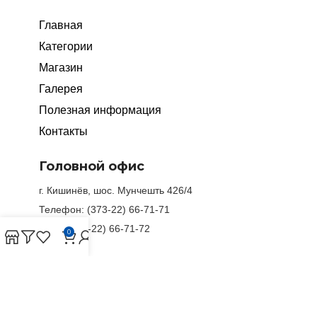
Главная
Категории
Магазин
Галерея
Полезная информация
Контакты
Головной офис
г. Кишинёв, шос. Мунчешть 426/4
Телефон: (373-22) 66-71-71
Факс: (373-22) 66-71-72
0
Филиалы
г. Комрат: ул. Ленина 129,
(373-298) 2-77-97